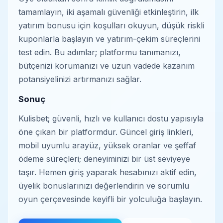
tamamlayın, iki aşamalı güvenliği etkinleştirin, ilk
yatırım bonusu için koşulları okuyun, düşük riskli
kuponlarla başlayın ve yatırım-çekim süreçlerini
test edin. Bu adımlar; platformu tanımanızı,
bütçenizi korumanızı ve uzun vadede kazanım
potansiyelinizi artırmanızı sağlar.
Sonuç
Kulisbet; güvenli, hızlı ve kullanıcı dostu yapısıyla
öne çıkan bir platformdur. Güncel giriş linkleri,
mobil uyumlu arayüz, yüksek oranlar ve şeffaf
ödeme süreçleri; deneyiminizi bir üst seviyeye
taşır. Hemen giriş yaparak hesabınızı aktif edin,
üyelik bonuslarınızı değerlendirin ve sorumlu
oyun çerçevesinde keyifli bir yolculuğa başlayın.