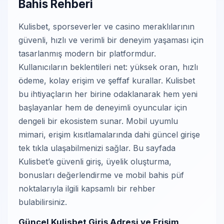
Bahis Rehberi
Kulisbet, sporseverler ve casino meraklılarının
güvenli, hızlı ve verimli bir deneyim yaşaması için
tasarlanmış modern bir platformdur.
Kullanıcıların beklentileri net: yüksek oran, hızlı
ödeme, kolay erişim ve şeffaf kurallar. Kulisbet
bu ihtiyaçların her birine odaklanarak hem yeni
başlayanlar hem de deneyimli oyuncular için
dengeli bir ekosistem sunar. Mobil uyumlu
mimari, erişim kısıtlamalarında dahi güncel girişe
tek tıkla ulaşabilmenizi sağlar. Bu sayfada
Kulisbet’e güvenli giriş, üyelik oluşturma,
bonusları değerlendirme ve mobil bahis püf
noktalarıyla ilgili kapsamlı bir rehber
bulabilirsiniz.
Güncel Kulisbet Giriş Adresi ve Erişim