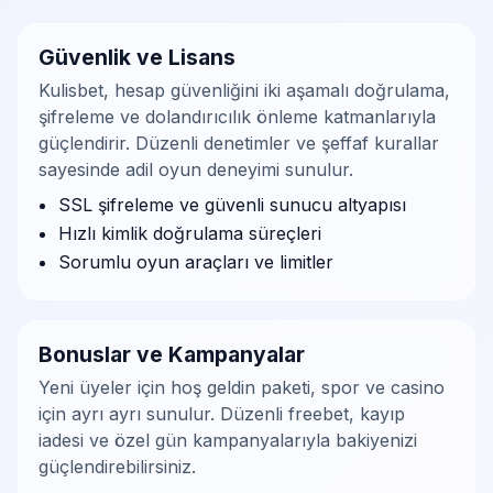
Güvenlik ve Lisans
Kulisbet, hesap güvenliğini iki aşamalı doğrulama,
şifreleme ve dolandırıcılık önleme katmanlarıyla
güçlendirir. Düzenli denetimler ve şeffaf kurallar
sayesinde adil oyun deneyimi sunulur.
SSL şifreleme ve güvenli sunucu altyapısı
Hızlı kimlik doğrulama süreçleri
Sorumlu oyun araçları ve limitler
Bonuslar ve Kampanyalar
Yeni üyeler için hoş geldin paketi, spor ve casino
için ayrı ayrı sunulur. Düzenli freebet, kayıp
iadesi ve özel gün kampanyalarıyla bakiyenizi
güçlendirebilirsiniz.