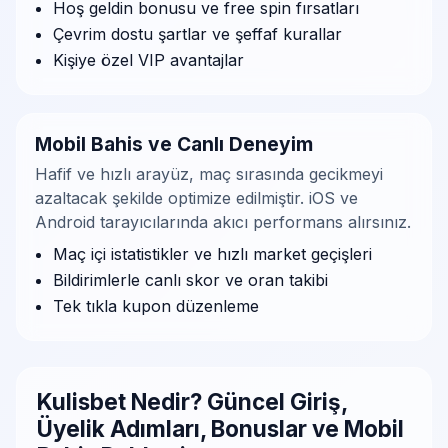
Hoş geldin bonusu ve free spin fırsatları
Çevrim dostu şartlar ve şeffaf kurallar
Kişiye özel VIP avantajlar
Mobil Bahis ve Canlı Deneyim
Hafif ve hızlı arayüz, maç sırasında gecikmeyi
azaltacak şekilde optimize edilmiştir. iOS ve
Android tarayıcılarında akıcı performans alırsınız.
Maç içi istatistikler ve hızlı market geçişleri
Bildirimlerle canlı skor ve oran takibi
Tek tıkla kupon düzenleme
Kulisbet Nedir? Güncel Giriş,
Üyelik Adımları, Bonuslar ve Mobil