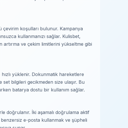
ü çevirim koşulları bulunur. Kampanya
runsuzca kullanmanızı sağlar. Kulisbet,
n artırma ve çekim limitlerini yükseltme gibi
le hızlı yüklenir. Dokunmatik hareketlere
e set bilgileri gecikmeden size ulaşır. Bu
urken batarya dostu bir kullanım sağlar.
lerle doğrulanır. İki aşamalı doğrulama aktif
ak, benzersiz e-posta kullanmak ve şüpheli
nıcıya sunar.