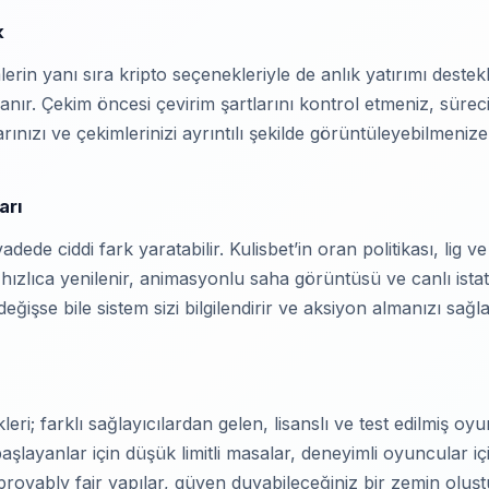
k
erin yanı sıra kripto seçenekleriyle de anlık yatırımı deste
lanır. Çekim öncesi çevirim şartlarını kontrol etmeniz, süre
arınızı ve çekimlerinizi ayrıntılı şekilde görüntüleyebilmeniz
arı
dede ciddi fark yaratabilir. Kulisbet’in oran politikası, li
hızlıca yenilenir, animasyonlu saha görüntüsü ve canlı istati
işse bile sistem sizi bilgilendirir ve aksiyon almanızı sağla
ri; farklı sağlayıcılardan gelen, lisanslı ve test edilmiş oy
 başlayanlar için düşük limitli masalar, deneyimli oyuncular 
e provably fair yapılar, güven duyabileceğiniz bir zemin olu