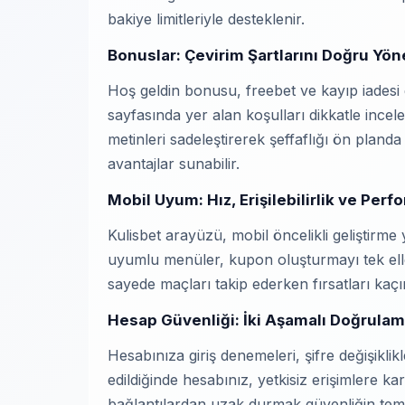
bakiye limitleriyle desteklenir.
Bonuslar: Çevirim Şartlarını Doğru Yön
Hoş geldin bonusu, freebet ve kayıp iades
sayfasında yer alan koşulları dikkatle incel
metinleri sadeleştirerek şeffaflığı ön planda
avantajlar sunabilir.
Mobil Uyum: Hız, Erişilebilirlik ve Per
Kulisbet arayüzü, mobil öncelikli geliştirme 
uyumlu menüler, kupon oluşturmayı tek elle bi
sayede maçları takip ederken fırsatları kaçı
Hesap Güvenliği: İki Aşamalı Doğrulama
Hesabınıza giriş denemeleri, şifre değişiklikl
edildiğinde hesabınız, yetkisiz erişimlere k
bağlantılardan uzak durmak güvenliğin temel