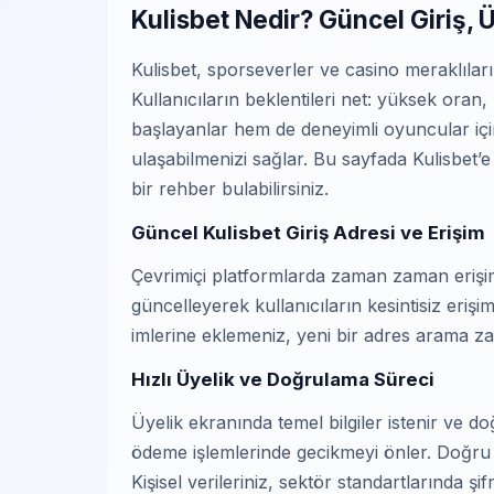
Kulisbet Nedir? Güncel Giriş, 
Kulisbet, sporseverler ve casino meraklıları
Kullanıcıların beklentileri net: yüksek oran,
başlayanlar hem de deneyimli oyuncular için
ulaşabilmenizi sağlar. Bu sayfada Kulisbet’e
bir rehber bulabilirsiniz.
Güncel Kulisbet Giriş Adresi ve Erişim
Çevrimiçi platformlarda zaman zaman erişim 
güncelleyerek kullanıcıların kesintisiz erişi
imlerine eklemeniz, yeni bir adres arama zahm
Hızlı Üyelik ve Doğrulama Süreci
Üyelik ekranında temel bilgiler istenir ve
ödeme işlemlerinde gecikmeyi önler. Doğru
Kişisel verileriniz, sektör standartlarında şi