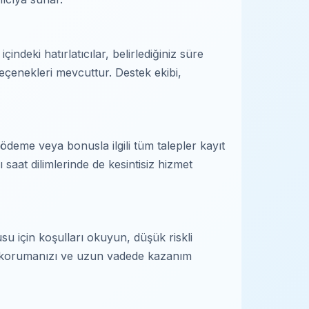
ndeki hatırlatıcılar, belirlediğiniz süre
çenekleri mevcuttur. Destek ekibi,
ödeme veya bonusla ilgili tüm talepler kayıt
 saat dilimlerinde de kesintisiz hizmet
su için koşulları okuyun, düşük riskli
izi korumanızı ve uzun vadede kazanım