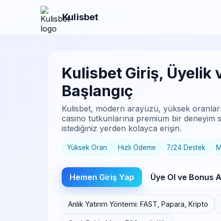
Kulisbet
Kulisbet Giriş, Üyelik 
Başlangıç
Kulisbet, modern arayüzü, yüksek oranlar
casino tutkunlarına premium bir deneyim 
istediğiniz yerden kolayca erişin.
Yüksek Oran
Hızlı Ödeme
7/24 Destek
M
Hemen Giriş Yap
Üye Ol ve Bonus A
Anlık Yatırım Yöntemi: FAST, Papara, Kripto