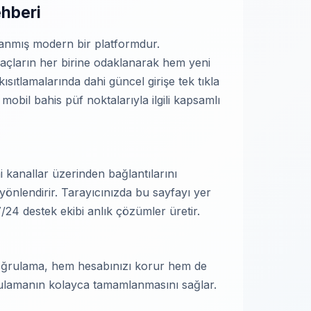
ehberi
rlanmış modern bir platformdur.
tiyaçların her birine odaklanarak hem yeni
sıtlamalarında dahi güncel girişe tek tıkla
mobil bahis püf noktalarıyla ilgili kapsamlı
 kanallar üzerinden bağlantılarını
 yönlendirir. Tarayıcınızda bu sayfayı yer
7/24 destek ekibi anlık çözümler üretir.
 Doğrulama, hem hesabınızı korur hem de
rulamanın kolayca tamamlanmasını sağlar.